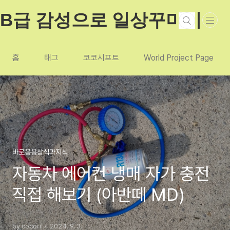
본문 바로가기
B급 감성으로 일상꾸미기
홈
태그
코코시프트
World Project Page
바로응용상식과지식
자동차 에어컨 냉매 자가 충전
직접 해보기 (아반떼 MD)
by cocori
2024. 9. 3.