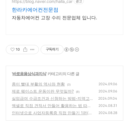
https://blog.naver.com/halla_car
광고
한라카에어컨전문점
자동차에어컨 고장 수리 전문업체 입니다.
10
구독하기
'
바로응용상식과지식
' 카테고리의 다른 글
종이 빨대 부활의 역사와 현황
2024.09.06
(3)
제로 웨이스트 운동이란 무엇일까?
2024.09.06
(8)
실업급여 수급조건과 신청하는 방법-지역고용
2024.09.04
센터방문 신청
엑셀로 직접 견적서 만들어 활용하는 법 따라
(5)
2024.08.31
하기-왕초보용
인터넷으로 사업자등록증 직접 만들기 1편(PC
(2)
2024.08.28
버젼-개인사업자등록증)
(2)