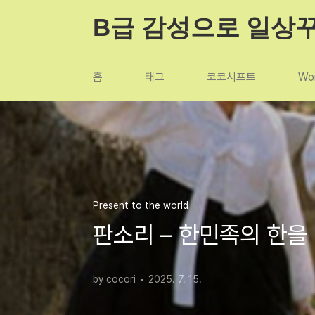
본문 바로가기
B급 감성으로 일상
홈
태그
코코시프트
Wor
Present to the world
판소리 – 한민족의 한을
by cocori
2025. 7. 15.