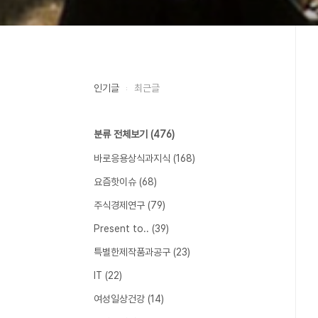
인기글
최근글
분류 전체보기
(476)
바로응용상식과지식
(168)
요즘핫이슈
(68)
주식경제연구
(79)
Present to..
(39)
특별한제작품과공구
(23)
IT
(22)
여성일상건강
(14)