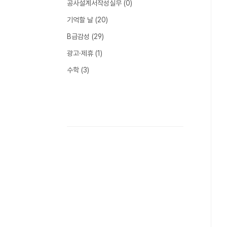
공사설계서작성실무
(0)
기억할 날
(20)
B급감성
(29)
광고·제휴
(1)
수학
(3)