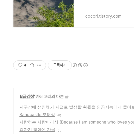
이듯..어제까지 내리던 비도 
cocori.tistory.com
4
구독하기
'
B급감성
' 카테고리의 다른 글
지구상에 생명체가 저절로 발생할 확률을 인공지능에게 물어
Sandcastle 모래성
(8)
사랑하는 사람이라서 (Because I am someone who loves yo
갑자기 찾아온 가을
(0)