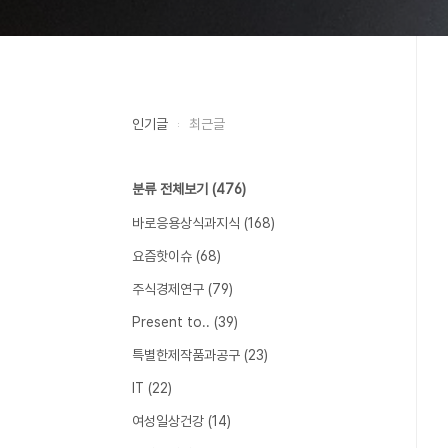
인기글
최근글
분류 전체보기
(476)
바로응용상식과지식
(168)
요즘핫이슈
(68)
주식경제연구
(79)
Present to..
(39)
특별한제작품과공구
(23)
IT
(22)
여성일상건강
(14)