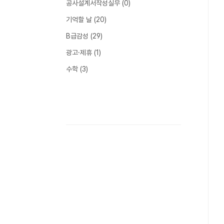
공사설계서작성실무
(0)
기억할 날
(20)
B급감성
(29)
광고·제휴
(1)
수학
(3)