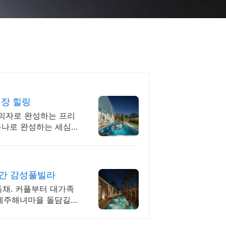
영장 힐링
마의자로 완성하는 프리
우나로 완성하는 세심
간 감성풀빌라
채. 커플부터 대가족
.제주해녀마을 돌담길