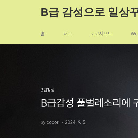
본문 바로가기
B급 감성으로 일상
홈
태그
코코시프트
Wor
B급감성
B급감성 풀벌레소리에 
by cocori
2024. 9. 5.