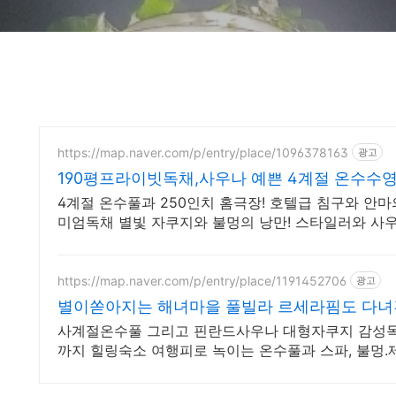
https://map.naver.com/p/entry/place/1096378163
광고
190평프라이빗독채,사우나 예쁜 4계절 온수수
4계절 온수풀과 250인치 홈극장! 호텔급 침구와 안
미엄독채 별빛 자쿠지와 불멍의 낭만! 스타일러와 사
한 배려의 감성숙소
https://map.naver.com/p/entry/place/1191452706
광고
별이쏟아지는 해녀마을 풀빌라 르세라핌도 다녀
사계절온수풀 그리고 핀란드사우나 대형자쿠지 감성독
까지 힐링숙소 여행피로 녹이는 온수풀과 스파, 불멍
속에서느끼는 온전한휴식