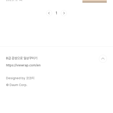
2025. 5. 14.
응이 필요합니다.이 상황에서는 단순히 법원 판결만
으로 해결되지 않으며, 채권 회수 가능성을 높이기
위한 추가적인 전략이 필요합니다. 사례별 해결 가
1
이드 목록번호사례 유형해결 가이드1소규모 건설업
체가 대기업의 하도급 공사대금을 받지 못한 사례보
기2개인 인테리어 업체가 고객으로부터 대금 지급
을 받지 못한 사례보기3공사 중단으로 인해 미지급
된 대금 문제보기4제조업체가 납품을 완료했으나
구매처가 대금을 지급하지 않는 사례보기5프리랜서
디자이너가 작업 완료 후 대금을 받지 못한 사례보
기6건설 장비 임대업자가 사용 후 장비..
B급 감성으로 일상꾸미기
https://viewrap.com/en
Designed by 코코리
© Daum Corp.