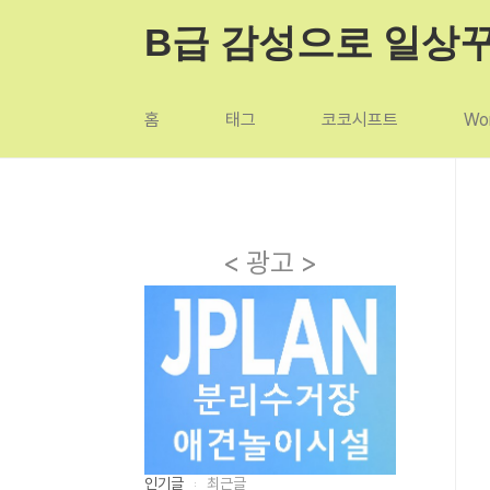
본문 바로가기
B급 감성으로 일상
홈
태그
코코시프트
Wor
< 광고 >
인기글
최근글