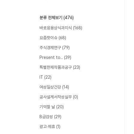
분류 전체보기
(476)
바로응용상식과지식
(168)
요즘핫이슈
(68)
주식경제연구
(79)
Present to..
(39)
특별한제작품과공구
(23)
IT
(22)
여성일상건강
(14)
공사설계서작성실무
(0)
기억할 날
(20)
B급감성
(29)
광고·제휴
(1)