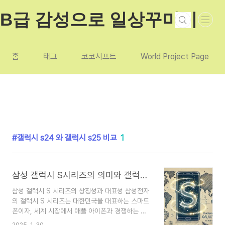
본문 바로가기
B급 감성으로 일상꾸미기
홈
태그
코코시프트
World Project Page
갤럭시 s24 와 갤럭시 s25 비교
1
삼성 갤럭시 S시리즈의 의미와 갤럭시 S25, 갤럭시 S24 완벽 비교 제공
삼성 갤럭시 S 시리즈의 상징성과 대표성 삼성전자
의 갤럭시 S 시리즈는 대한민국을 대표하는 스마트
폰이자, 세계 시장에서 애플 아이폰과 경쟁하는 프
리미엄 플래그십 모델입니다. 2010년 첫 출시 이후