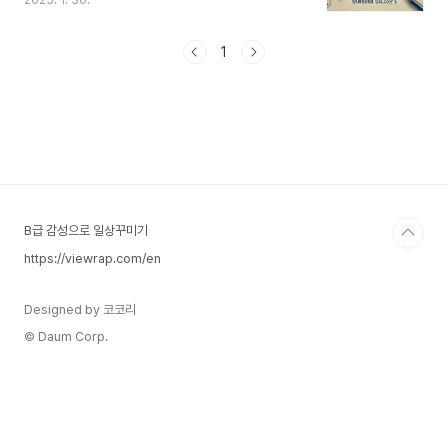
2025. 1. 30.
지속적인 혁신을 거듭하며 삼성의 기술력과 브랜드
가치를 상징하는 제품군으로 자리 잡았습니다.우리
나라에 의미하는 바대한민국 기술력의 자부심 갤럭
1
시 S 시리즈는 반도체, 디스플레이, 배터리 등 삼성
의 첨단 기술이 집약된 제품으로, 대한민국 전자산
업의 경쟁력을 보여줍니다.글로벌 스마트폰 시장에
서 애플과 양대산맥을 이루며 대한민국이 IT 강국임
을 알리는 역할을 합니다.경제적 영향력삼성전자는
대한민국 GDP의 상당 부분을 차지하며, 갤럭시 S
시리즈는 수출과 고용 창출에 중요한 역할을 합니
다.매년 출시되는 갤럭시 S ..
B급 감성으로 일상꾸미기
https://viewrap.com/en
Designed by 코코리
© Daum Corp.