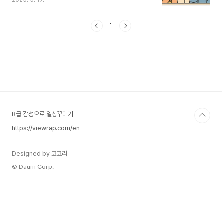
2025. 5. 19.
분명한 차이가 있으므로 아래 내용을 참고하시기 바
랍니다.1.아이폰에서 전화 차단 시 발신자 입장잠시
연결 시도 후 음성사서함으로 전환됨발신자는 2~3
1
초간 연결음을 듣고 곧바로 끊긴 후, "현재 연결할
수 없어 음성 사서함으로..." 안내수신자에게는 어떠
한 전화 알림도 가지 않음 (완전 무통지 차단)전화
이력이 전혀 남지 않음2.갤럭시(안드로이드)에서 전
화 차단 시 발신자 입장즉시 통화 종료 또는 통화 실
패 메시지어떤 모델은 바로 끊김, 어떤 모델은 "통화
할 수 없는 번호입니다" 메시지를 재생경우에 따라
..
B급 감성으로 일상꾸미기
https://viewrap.com/en
Designed by 코코리
© Daum Corp.