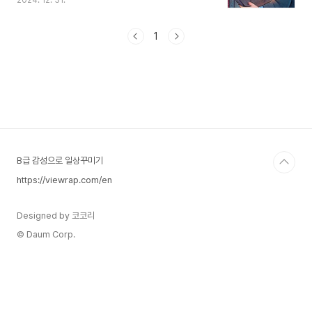
2024. 12. 31.
치관 형성에 중요한 역할을 합니다. 이게 걸맞게 꼭
읽어 봐야할 필독 도서를 교과서와 연계하여 선정했
습니다. 각 도서마다 저자, 발행년도, 간단한 줄거
1
리, 독서 효과를 정리하여 학습 연계에 도움을 드리
고자 합니다. 겨울방학기간 시간을 내서 꼭 읽어보
시길 바랍니다. 1. 홍길동전저자: 허균발행년도:
1612년줄거리: 홍길동이 신분 차별을 극복하고 정
의로운 세상을 만들기 위해 노력하는 이야기.독서
효과: 고전 문학에 대한 이해와 신분제도와 같은 사
회적 이슈를 비판적으로 생각하는 능력을 키움.2.
난중일기저자: 이순..
B급 감성으로 일상꾸미기
https://viewrap.com/en
Designed by 코코리
© Daum Corp.