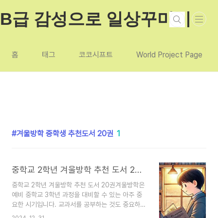
본문 바로가기
B급 감성으로 일상꾸미기
홈
태그
코코시프트
World Project Page
겨울방학 중학생 추천도서 20권
1
중학교 2학년 겨울방학 추천 도서 20권
중학교 2학년 겨울방학 추천 도서 20권겨울방학은
예비 중학교 3학년 과정을 대비할 수 있는 아주 중
요한 시기입니다. 교과서를 공부하는 것도 중요하지
만 책은 마음의 양식이라는 말이 있듯이 정서와 가