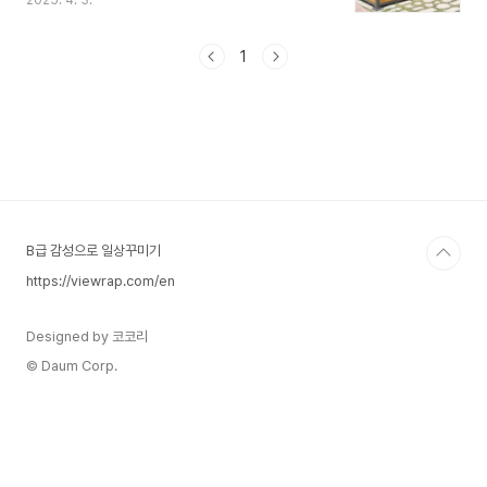
2025. 4. 3.
해하는 것이 중요합니다. 본 글에서는 고정식과 이
동식 분리수거장의 법적 차이, 설치 기준, 건축법 적
용 여부 및 허가 사항을 상세히 설명하며, 업계에서
1
직접 경험한 사항을 포함하여 실무적으로도 도움이
되는 정보를 제공해 드리도록 노력하겠습니다.제작
업체 상담 바로가기 화재확산방지 재활용분리수거
장, 학교분리수거장 맞춤형 분리수거장 JNA-013
상세 소개안녕하세요, 제이플랜입니다. 오늘은
2025년 새롭게 출시된 신형 재활용분리수거장
JNA-013 모델을 소개...blog.naver.com 1. 재활
용 분리수..
B급 감성으로 일상꾸미기
https://viewrap.com/en
Designed by 코코리
© Daum Corp.