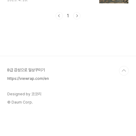
2025. 4. 28.
내합니다. 이를 통해 고지도를 바탕으로 역사와 문
화를 이해해 보려는 분들에게 도움이 되고자 합니
다.국내 주요 고지도 디지털 아카이브1. 국립중앙도
1
서관 고지도 아카이브국립중앙도서관은 조선 후기
의 대표 고지도인 『청구도』(1834), 『해동여지도』를
비롯하여 다양한 고지도를 고화질로 제공합니다. 국
립중앙도서관 고지도 아카이브 열람하기2. 고려대
학교 도서관 고지도 컬렉션고려대학교 도서관은
『여지도』 필사본, 조선 팔도 지도 등 40종 이상의
고지도를 디지털화하여 공개하고 있습니다. 고려대
학교 고지도 컬렉션 열람하기..
B급 감성으로 일상꾸미기
https://viewrap.com/en
Designed by 코코리
© Daum Corp.