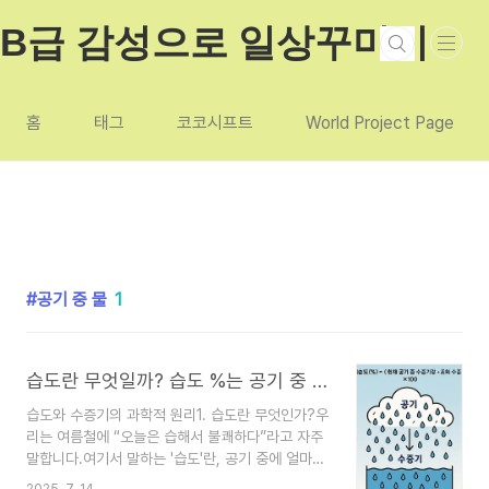
본문 바로가기
B급 감성으로 일상꾸미기
홈
태그
코코시프트
World Project Page
공기 중 물
1
습도란 무엇일까? 습도 %는 공기 중 물의 양일까? 수증기와 습도,물의 관계완벽 이해하기
습도와 수증기의 과학적 원리1. 습도란 무엇인가?우
리는 여름철에 “오늘은 습해서 불쾌하다”라고 자주
말합니다.여기서 말하는 '습도'란, 공기 중에 얼마나
많은 **수증기(水蒸氣)**가 포함되어 있는지를 나