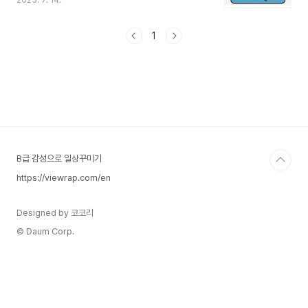
2025. 7. 14.
타내는 상대적인 지표입니다.상대습도의 정의상대
습도(%) = (현재 공기 중 수증기량 ÷ 포화 수증기
량) × 100현재 수증기량: 지금 공기 중에 실제로 포
1
함되어 있는 수증기의 양 (g/m³ 단위)포화 수증기
량: 해당 온도에서 공기가 최대로 품을 수 있는 수증
기량즉, 상대습도는 지금의 공기가 "수증기로 얼마
나 차 있는가"를 백분율로 나타낸 것입니다.2. 습도
100%란 무슨 뜻일까?습도 100%는 공기 중에 수
증기가 가득 찼다는 뜻은 아닙니다.정확하게는, 해
당 온도에서 공기가 더 이상 수증기를 받아들일 수..
B급 감성으로 일상꾸미기
https://viewrap.com/en
Designed by 코코리
© Daum Corp.