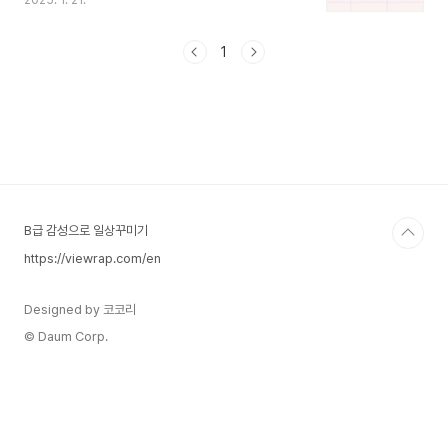
2025. 1. 21.
(HS코드)를 기반으로 하며, 수출입 신고 시 필수적
으로 활용됩니다. 이번 시간에는 관세청 표준품명의
사용목적과 예시등을 알아보고 목록표도 다운로드
1
제공해 드립니다. 관세청 표준품명의 목적수출입 물
품의 정확한 분류물품의 품목 및 세율을 일관되게
적용.통관 절차 간소화물품 신고 과정에서 명확한
품명을 사용하여 오류를 방지.국제 무역의 표준화국
제 기준에 따라 통관 업무를 원활히 수행.통계 자료
작성수출입 통계 작성과 무역 분석에 활용. 구성 요
소표준품명물품의 명확한 명칭.예: "스마트폰", "냉
장고", "자동차 부품..
B급 감성으로 일상꾸미기
https://viewrap.com/en
Designed by 코코리
© Daum Corp.