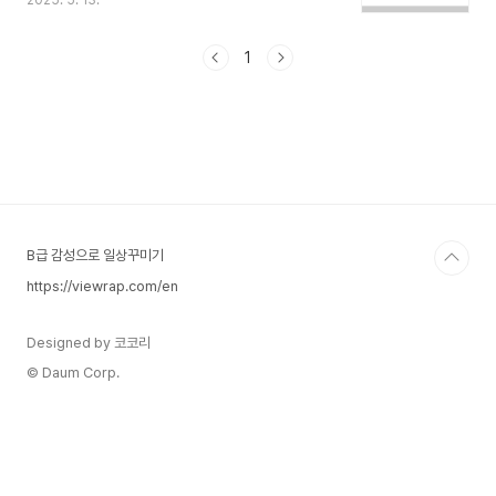
2025. 5. 13.
보겠습니다. 이 과정은 블로그의 방문자들이
About, Privacy Policy, Contact 페이지를 쉽
게 찾을 수 있도록 돕습니다. 다른 테마에도 적용가
1
능하니 구조를 잘이해하고 초보자도 응용할 수 있게
자세히 설명해드리겠습니다.구글 블로거 완벽가이
드 시리즈 목차1편. 구글 블로거 개설 후 설정법 –
완벽 가이드2편. 블로그 디자인 및 템플릿 커스터마
이징3편. 필수 페이지 설정 – About, 개인정보처
리방침, Contact 만들기4편. 구글 애드센스 승인
받기 위한 준비사항 및 최적화 전략5편. 구글 서치..
B급 감성으로 일상꾸미기
https://viewrap.com/en
Designed by 코코리
© Daum Corp.