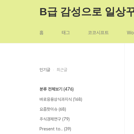
본문 바로가기
B급 감성으로 일상
홈
태그
코코시프트
Wor
인기글
최근글
분류 전체보기
(476)
바로응용상식과지식
(168)
요즘핫이슈
(68)
주식경제연구
(79)
Present to..
(39)