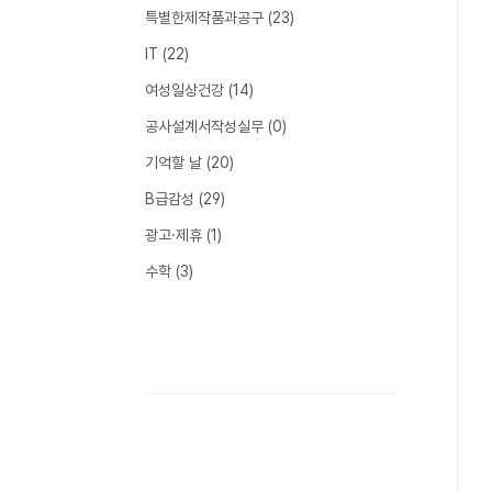
특별한제작품과공구
(23)
IT
(22)
여성일상건강
(14)
공사설계서작성실무
(0)
기억할 날
(20)
B급감성
(29)
광고·제휴
(1)
수학
(3)