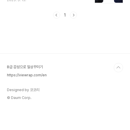
2025. 5. 13.
정책 노선에서 뚜렷한 차이를 보이며, 국민들에게
전혀 다른 비전을 제시하고 있습니다. 이번 블로그
에서는 두 후보의 성장과정과 주요 공약, 정책 방향
1
을 비교·분석하여 간단하 표로 알려드립니다.이재명
vs 김문수 – 2025 대선 주요 후보 비교표 항목 이
재명김문수출생연도/나이1964년 12월 22일 / 만
60세1951년 8월 27일 / 만 73세출생지경북 안동
경북 영천가정환경7남매 중 다섯째. 매우 가난한 환
경에서 성장. 어머니는 허드렛일 및 막노동으로 생
계를 유지. 성남시로 이주 후 가족 모두 생계에 참여
시..
B급 감성으로 일상꾸미기
https://viewrap.com/en
Designed by 코코리
© Daum Corp.