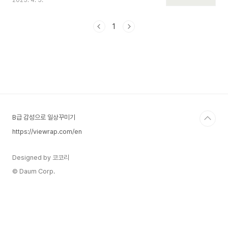
2025. 4. 5.
은?”2025년 현재, 교과 전형은 중위권 학생의 가
장 현실적인 수시 전략입니다. 이 편에서는 내신
2~3등급 학생이 노려볼 수 있는 대학과 실제 준비
1
법을 제시합니다.교과 전형이란?내신 성적이 가장
중요한 평가 요소 (보통 80~100%)비교과 항목은
거의 반영하지 않거나, 출결/봉사만 반영자기소개서
나 면접 없는 경우도 많음"내신이 깔끔하면 종합보
다 유리한 전형"2~3등급으로 지원 가능한 주요 대
학 (2025 모집요강 기준) 대학 전형명 내신컷(평
균) 특징 서울여대교과 우수자2.6여학생 대상, 면접
없음..
B급 감성으로 일상꾸미기
https://viewrap.com/en
Designed by 코코리
© Daum Corp.