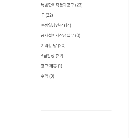
특별한제작품과공구
(23)
IT
(22)
여성일상건강
(14)
공사설계서작성실무
(0)
기억할 날
(20)
B급감성
(29)
광고·제휴
(1)
수학
(3)