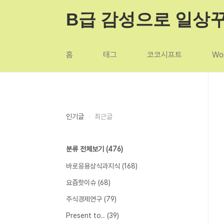
본문 바로가기
B급 감성으로 일상
홈
태그
코코시프트
Wor
인기글
최근글
분류 전체보기
(476)
바로응용상식과지식
(168)
요즘핫이슈
(68)
주식경제연구
(79)
Present to..
(39)