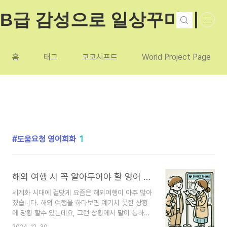
본문 바로가기
B급 감성으로 일상꾸미기
홈
태그
코코시프트
World Project Page
도움요청 영어회화
1
해외 여행 시 꼭 알아두어야 할 영어 회화
세계화 시대에 걸맞게 요즘은 해외여행이 아주 많아
졌습니다. 해외 여행을 하다보면 예기치 못한 상황
에 당황 할수 있는데요, 그런 상황에서 말이 통하지
않는다는 것은 정말 난감하고 힘든 순간들을 만들