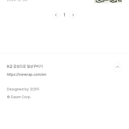
2024. 12. 30.
수 있습니다. 해외 여행 가기전 꼭 필요한 영어 회화
를 숙지해서 다양한 상황에서 도움을 요청하거나 자
신의 의사를 표현 할 수 있도록 알아두시길 바랍니
1
다. 1. 공항에서 (At the Airport)Where is the
check-in counter? 웨어 이즈 더 체크인 카운
터? 체크인 카운터가 어디에 있나요?What time
does my flight depart? 왓 타임 더즈 마이 플라
이트 디파트? 제 비행기는 몇 시에 출발하나요?I
need help with my luggage. 아이 니드 헬프
윗..
B급 감성으로 일상꾸미기
https://viewrap.com/en
Designed by 코코리
© Daum Corp.