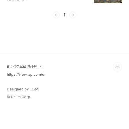
2025. 4. 28.
내합니다. 이를 통해 고지도를 바탕으로 역사와 문
화를 이해해 보려는 분들에게 도움이 되고자 합니
다.국내 주요 고지도 디지털 아카이브1. 국립중앙도
1
서관 고지도 아카이브국립중앙도서관은 조선 후기
의 대표 고지도인 『청구도』(1834), 『해동여지도』를
비롯하여 다양한 고지도를 고화질로 제공합니다. 국
립중앙도서관 고지도 아카이브 열람하기2. 고려대
학교 도서관 고지도 컬렉션고려대학교 도서관은
『여지도』 필사본, 조선 팔도 지도 등 40종 이상의
고지도를 디지털화하여 공개하고 있습니다. 고려대
학교 고지도 컬렉션 열람하기..
B급 감성으로 일상꾸미기
https://viewrap.com/en
Designed by 코코리
© Daum Corp.