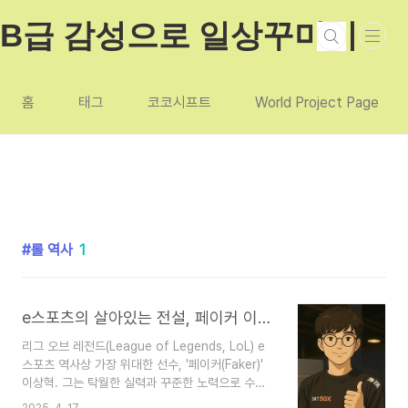
본문 바로가기
B급 감성으로 일상꾸미기
홈
태그
코코시프트
World Project Page
롤 역사
1
e스포츠의 살아있는 전설, 페이커 이상혁 일대기 핵심내용
리그 오브 레전드(League of Legends, LoL) e
스포츠 역사상 가장 위대한 선수, '페이커(Faker)'
이상혁. 그는 탁월한 실력과 꾸준한 노력으로 수많
은 우승 트로피를 들어 올렸고, 전 세계 팬들에게 감