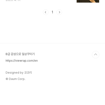
2025. 4. 17.
동과 영감을 선사해 왔습니다.이 글에서는 페이커의
성장 과정부터 세계 최정상에 오르기까지의 여정,
그리고 그가 e스포츠계에 남긴 유산과 앞으로의 행
1
보를 자세히 조명해봅니다.1. 유년 시절과 LoL과의
운명적인 만남1996년 5월 7일, 서울 강서구 가양
동에서 태어난 이상혁.어릴 적부터 워크래프트 3 사
용자 지정 맵을 만들며 게임과 전략에 뛰어난 재능
을 보였습니다.2011년 LoL이 국내에 도입되자마자
‘고전파’라는 닉네임으로 솔로 랭크 1위를 기록하며
e스포츠계의 주목을 받기 시작했습니다..
B급 감성으로 일상꾸미기
https://viewrap.com/en
Designed by 코코리
© Daum Corp.