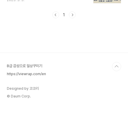
2025. 3. 5.
지면서 미국 거래소의 시간을 헷갈려하는 분들이 많
습니다. 이번시간에는 미국 주식시장을 정확하게 알
아보도록 하겠습니다. 구분거래 시간 (ET, 미국 동
1
부 표준시)한국 시간 (KST, 서머타임X)한국 시간
(KST, 서머타임O)비고정규 거래 시간09:30 AM
~ 04:00 PM23:30 ~ 06:0022:30 ~ 05:00개
장 전 1분간 가격 변동 가능프리마켓 (장전)04:00
AM ~ 09:30 AM18:00 ~ 23:3017:00 ~
22:30증권사마다 접근 가능 여부 상이애프터마켓
(장후)04:00 PM ~ 08:00..
B급 감성으로 일상꾸미기
https://viewrap.com/en
Designed by 코코리
© Daum Corp.