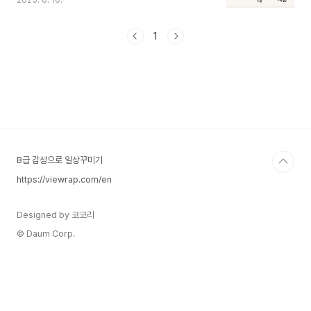
2025. 6. 10.
가족관계증명서 등 다양한 상황에서 매우 중요한 기
준이 되므로, 이 글을 통해 명확하게 이해해 두시면
매우 유용하게 활용할 수 있을 것입니다. 또한 친척
1
모임에서도 빠르게 촌수를 파악할 수 있어 관계를
직접 파악하는 매우 유용한 방법이 될 것입니다. 촌
수란 무엇인가?촌수(寸數)는 나를 기준으로 다른
사람과의 혈연적 거리를 숫자로 표시한 것입니다.촌
수가 작을수록 가까운 가족촌수가 클수록 먼 가족법
률상 배우자 및 인척(시부모, 장인·장모 등)은 촌수
계산에서 제외됨촌수는 가족관계증명서나 법률상
가족 범..
B급 감성으로 일상꾸미기
https://viewrap.com/en
Designed by 코코리
© Daum Corp.