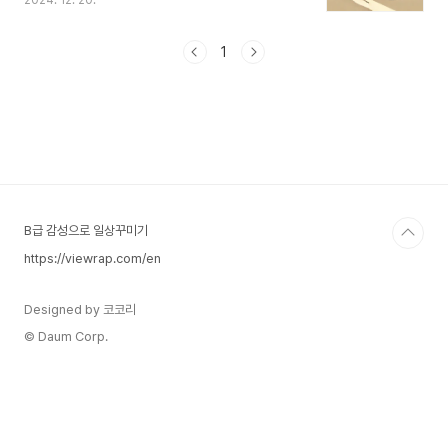
2024. 12. 20.
은 중학교 1학년 추천도서 20권을 선정해 보았습니
다. 지금과 미래는 양질의 질문을 할 줄 아는게 경쟁
력 입니다. 양질의 창의적 질문은 인공지능 AI시대
1
에 학생들이 갖추어야 할 능력 입니다. 추천 도서 외
에도 많은 독서를 통해 창의적 사고력을 만들 수 있
길 바랍니다. 중학교 1학년 추천 필독 도서 (20권)
책 제목: 어린 왕자 지은이: 앙투안 드 생텍쥐페리
발행년도: 1943년 줄거리: 사막에 불시착한 비행사
가 어린 왕자를 만나면서 삶과 사랑, 우정의 본질에
대해 이야기한다. ..
B급 감성으로 일상꾸미기
https://viewrap.com/en
Designed by 코코리
© Daum Corp.