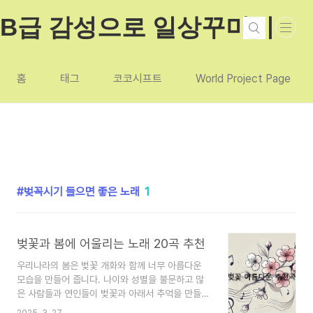
본문 바로가기
B급 감성으로 일상꾸미기
홈
태그
코코시프트
World Project Page
벚꼭시기 들으면 좋은 노래
1
벚꽃과 봄에 어울리는 노래 20곡 추천
우리나라의 봄은 벚꽃 개화와 함께 너무 아름다운
모습을 만들어 줍니다. 나이와 성별을 불문하고 많
은 사람들과 연인들이 벚꽃과 아래서 추억을 만들어
갑니다. 이럴때 봄, 벚꽃과 관련된 아름다운 노래를