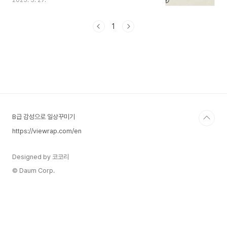
2025. 3. 27.
들으면 너무나 감성적인 추억과 기억이 떠오릅니
다. 이번편에서는 봄,벚꽃과 관련된 아름다운노래
20곡을 추천해 드립니다. 순번 노래 제목 / 노래
1
들어보기 가수특징 및 감상 포인트1벚꽃 엔딩버스
커 버스커"벚꽃연금"이라 불릴 정도로 봄 시즌 대표
곡2봄 사랑 벚꽃 말고HIGH4, 아이유달달한 멜로
디와 사랑스러운 가사3봄봄봄로이킴따뜻한 감성의
봄날을 표현한 어쿠스틱 곡4나만, 봄볼빨간사춘기
설레는 봄날의 감정을 담은 노래5꽃송이가버스커
버스커봄꽃이 가득한 풍경과 잘 어울리는 곡6봄날
방탄소년단 (BTS)벚꽃과 함께 떠..
B급 감성으로 일상꾸미기
https://viewrap.com/en
Designed by 코코리
© Daum Corp.