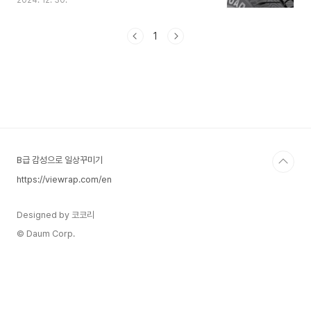
2024. 12. 30.
을 때 자동차 정비소에 가면 기본 1만원 정도의 수
리비를 받고 있는데 인터넷에서 수리 키트를 5천원
에서 1만원 정도에 구입하면 5번정도 사용 할 수 있
1
게 판매하고 있어 잘 활용하면 좀더 경제적으로 대
처할 수 있습니다. 자동차 타이어는 펑크가 났다고
해서 교체 하기에는 비용부담이 매우 큽니다. 자동
차 펑크 수리하는 법을 배워두면 그리 어렵지 않게
직접 적용할 수 있는 방법이므로 잘 배워서 활용해
보시기 바랍니다. 빵꾸 떼우기 필요 준비물뻰찌 또
는 플라이어: 타이어에 박힌 못이나 이물질을 뽑아
내거나 제..
B급 감성으로 일상꾸미기
https://viewrap.com/en
Designed by 코코리
© Daum Corp.