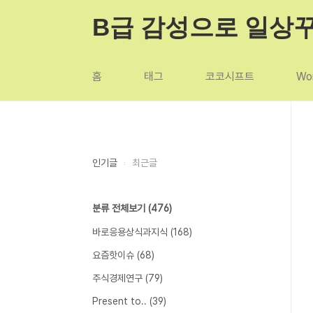
본문 바로가기
B급 감성으로 일상
홈
태그
코코시프트
Wor
인기글
최근글
분류 전체보기
(476)
바로응용상식과지식
(168)
요즘핫이슈
(68)
주식경제연구
(79)
Present to..
(39)