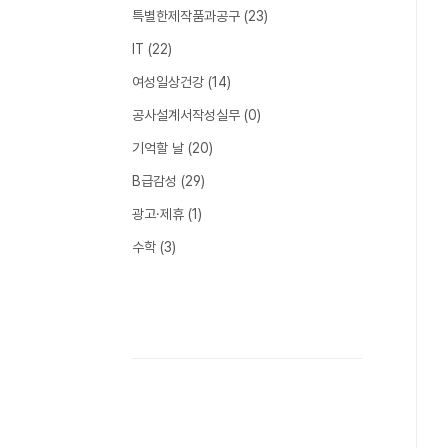
특별한제작품과공구
(23)
IT
(22)
여성일상건강
(14)
공사설계서작성실무
(0)
기억할 날
(20)
B급감성
(29)
광고·제휴
(1)
수학
(3)