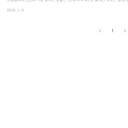
보(Bonobo) 가 인간과 DNA가 가장 유사한 동물입니다. 연구에 따르면, 인
2025. 2. 11.
율은 약 98.8%에 달합니다. 즉, 100개의 유전자 중 약 99개가 동일하다는
까?이렇게 높은 유사성은 인간과 침팬지가 공통 조상을 가지고 있기 때문입니다
약 600~700만 년 전에 인간과 침팬지의 공통 조상이 존재했으며, 이후 서로 
1