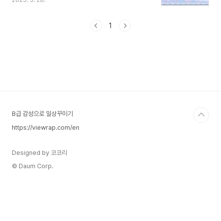
2025. 3. 28.
니다. 당시 주가는 약 10년간 10배 가까이 성장하
며 시장에서 큰 주목을 받았습니다. 이번에도 비슷
한 상승 흐름을 보일 수 있을지, 주목되는 시점입니
1
다. 1.2008년 금융위기 이후 삼성전자의 주가 흐름
2008년 금융위기 당시 삼성전자의 주가는 월봉
120선을 터치한 이후 급격한 상승세를 맞았습니다.
그로부터 3년 간 4배의 상승을 거쳐, 10년 동안 7
배, 15년 동안에는 약 10배 가까운 성장을 보였습
니다. 당시의 주요 원동력은 반도체와 스마트폰 시
장의 성장, 그리고 글로벌 시장에서의 삼성전자의
입..
B급 감성으로 일상꾸미기
https://viewrap.com/en
Designed by 코코리
© Daum Corp.