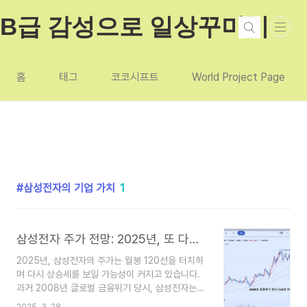
본문 바로가기
B급 감성으로 일상꾸미기
홈
태그
코코시프트
World Project Page
삼성전자의 기업 가치
1
삼성전자 주가 전망: 2025년, 또 다시 장기 상승의 기회를 맞이할까?
2025년, 삼성전자의 주가는 월봉 120선을 터치하
며 다시 상승세를 보일 가능성이 커지고 있습니다.
과거 2008년 글로벌 금융위기 당시, 삼성전자는
월봉 120선을 찍고 나서 장기적인 상승을 경험했습