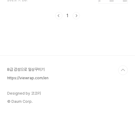
2025. 7. 28.
징적인 타이틀을 다시 얻었습니다. 이번 계약은 단
순한 대규모 매출 확보 이상의 의미를 지니며, 삼성
전자 파운드리 사업의 전략적 전환점으로 평가됩니
1
다. 11개월 만에 주가 7만 원 회복7월 28일 유가증
권시장에서 삼성전자는 전 거래일 대비 6.83% 상
승한 7만 400원에 거래를 마쳤습니다. 지난해 9월
이후 처음으로 7만 원 선을 돌파한 기록입니다. 외
국인 투자자와 기관은 이날 하루에만 9400억 원
규모의 삼성전자 주식을 순매수하며 시장의 기대를
드러냈습니다.삼성전자는 이날 글로벌 대형 기업과
약 22조 ..
B급 감성으로 일상꾸미기
https://viewrap.com/en
Designed by 코코리
© Daum Corp.