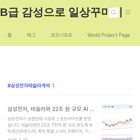
본문 바로가기
B급 감성으로 일상꾸미기
홈
태그
코코시프트
World Project Page
삼성전자테슬라계약
1
삼성전자, 테슬라와 22조 원 규모 AI 칩 계약…11개월 만에 ‘7만전자’ 탈환
삼성전자가 오랜만에 시장의 스포트라이트를 받았
습니다. 테슬라와의 22조 7천억 원 규모 반도체 위
탁생산(파운드리) 계약 체결 소식이 전해지자, 11개
월 만에 주가 7만 원을 회복하며 ‘7만전자’라는 상