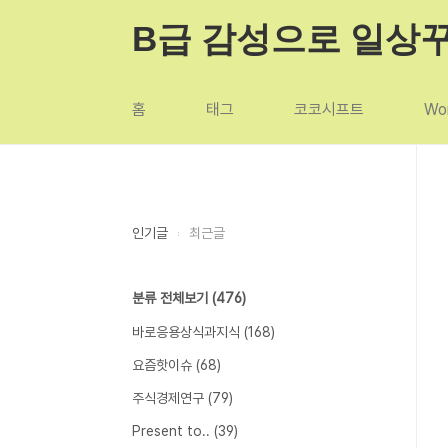
본문 바로가기
B급 감성으로 일상
홈
태그
코코시프트
Wor
인기글
최근글
분류 전체보기
(476)
바로응용상식과지식
(168)
요즘핫이슈
(68)
주식경제연구
(79)
Present to..
(39)