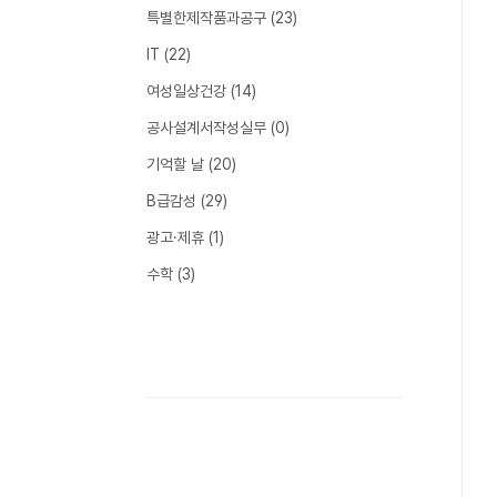
특별한제작품과공구
(23)
IT
(22)
여성일상건강
(14)
공사설계서작성실무
(0)
기억할 날
(20)
B급감성
(29)
광고·제휴
(1)
수학
(3)