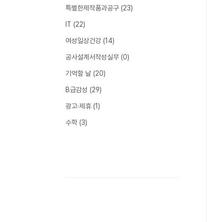
특별한제작품과공구
(23)
IT
(22)
여성일상건강
(14)
공사설계서작성실무
(0)
기억할 날
(20)
B급감성
(29)
광고·제휴
(1)
수학
(3)