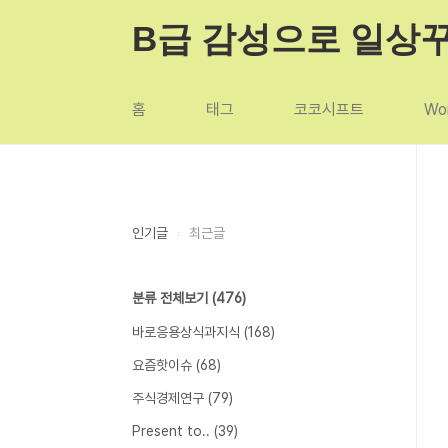
본문 바로가기
B급 감성으로 일상
홈
태그
코코시프트
Wor
인기글
최근글
분류 전체보기
(476)
바로응용상식과지식
(168)
요즘핫이슈
(68)
주식경제연구
(79)
Present to..
(39)