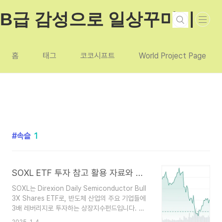
본문 바로가기
B급 감성으로 일상꾸미기
홈
태그
코코시프트
World Project Page
속슬
1
SOXL ETF 투자 참고 활용 자료와 투자 가치 분석 기본 방법
SOXL는 Direxion Daily Semiconductor Bull
3X Shares ETF로, 반도체 산업의 주요 기업들에
3배 레버리지로 투자하는 상장지수펀드입니다. 이
ETF는 반도체 섹터의 일일 수익률을 3배로 추적하