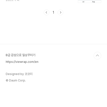
2025. 1. 4.
고 있습니다. 그만큼 변동성이 큰 ETF로 투자시 신
중하게 접근해야 합니다. 하이리스크 하이리턴의 대
표적 상장지수 펀드입니다. 그러나 미래 반도체 수
1
요에 대한 기대가 매우 큰 만큼 자산 규모는 약 11조
원에 달하며 거래량도 매우 많은 편입니다. SOXL
의 특성상 3배 레버리지는 큰 변동성으로 인해 단기
투자용으로 많이 투자하고 있지만 반도체 산업에 대
한 높은 신뢰와 위험 감수를 고려하는 투자자는 지
속적으로 투자비중을 늘리고 있는 종목이기도 합니
다. 모든 투자의 책임은 투자자 본인이 ..
B급 감성으로 일상꾸미기
https://viewrap.com/en
Designed by 코코리
© Daum Corp.