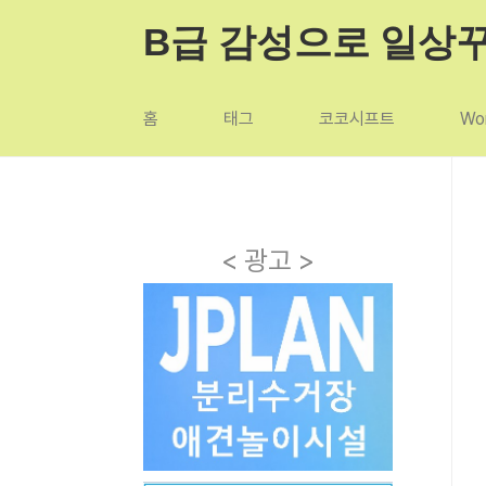
본문 바로가기
B급 감성으로 일상
홈
태그
코코시프트
Wor
< 광고 >