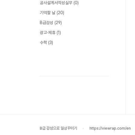
공사설계서작성실무
(0)
기억할 날
(20)
B급감성
(29)
광고·제휴
(1)
수학
(3)
B급 감성으로 일상꾸미기
https://viewrap.com/en