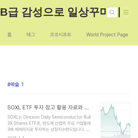
본문 바로가기
B급 감성으로 일상꾸미기
홈
태그
코코시프트
World Project Page
쏙슬
1
SOXL ETF 투자 참고 활용 자료와 투자 가치 분석 기본 방법
SOXL는 Direxion Daily Semiconductor Bull
3X Shares ETF로, 반도체 산업의 주요 기업들에
3배 레버리지로 투자하는 상장지수펀드입니다. 이
ETF는 반도체 섹터의 일일 수익률을 3배로 추적하