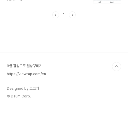
2025. 1. 4.
고 있습니다. 그만큼 변동성이 큰 ETF로 투자시 신
중하게 접근해야 합니다. 하이리스크 하이리턴의 대
표적 상장지수 펀드입니다. 그러나 미래 반도체 수
1
요에 대한 기대가 매우 큰 만큼 자산 규모는 약 11조
원에 달하며 거래량도 매우 많은 편입니다. SOXL
의 특성상 3배 레버리지는 큰 변동성으로 인해 단기
투자용으로 많이 투자하고 있지만 반도체 산업에 대
한 높은 신뢰와 위험 감수를 고려하는 투자자는 지
속적으로 투자비중을 늘리고 있는 종목이기도 합니
다. 모든 투자의 책임은 투자자 본인이 ..
B급 감성으로 일상꾸미기
https://viewrap.com/en
Designed by 코코리
© Daum Corp.