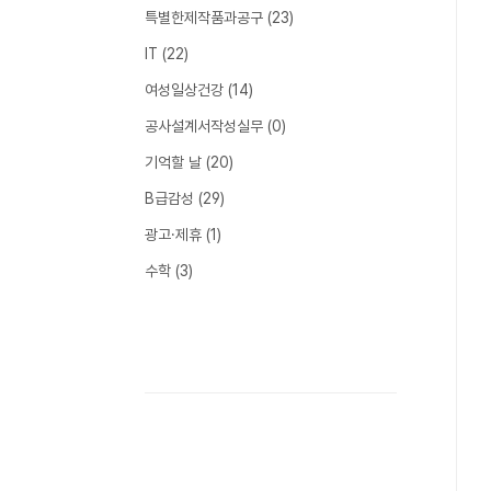
특별한제작품과공구
(23)
IT
(22)
여성일상건강
(14)
공사설계서작성실무
(0)
기억할 날
(20)
B급감성
(29)
광고·제휴
(1)
수학
(3)