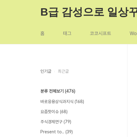
본문 바로가기
B급 감성으로 일상
홈
태그
코코시프트
Wor
인기글
최근글
분류 전체보기
(476)
바로응용상식과지식
(168)
요즘핫이슈
(68)
주식경제연구
(79)
Present to..
(39)