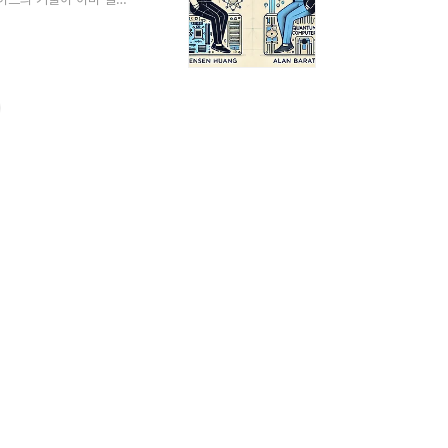
퓨터 관련주의 대장인 아
정도가 하락하여 투자자들
까지 왔는지 두 관점을
남았다"발언 요약젠슨 황은