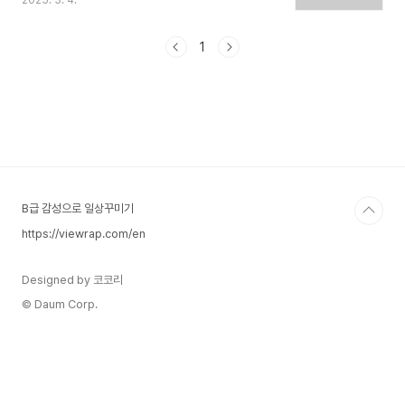
2025. 3. 4.
흔합니다. 대표적인 예로 "역전앞"이 있습니다. ‘역
전(驛前)’이 이미 ‘역 앞’을 의미하지만, 다시 ‘앞’이
추가되어 쓰입니다. 이러한 표현들은 단순한 중복처
1
럼 보이지만, 우리말의 직관적인 이해를 돕고 언어
적 감각을 반영하며 우리 민족의 독자성을 반영하고
있다고 볼 수 있습니다. 한자어에 중복되는 고유어
가 붙은 표현들다음은 한자어에 의미가 중복되는 우
리말이 덧붙여진 표현들입니다.역전앞(驛前앞) –
‘역전’이 이미 ‘역 앞’이란 뜻이지만, 다시 ‘앞’이 덧
붙여짐.상갓집(喪家집) – ‘상가(喪家)’가 이미 장례
를..
B급 감성으로 일상꾸미기
https://viewrap.com/en
Designed by 코코리
© Daum Corp.