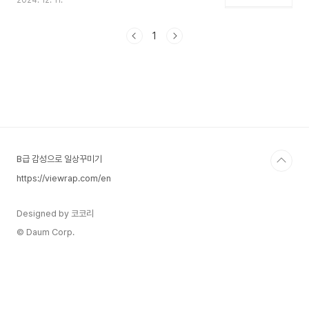
2024. 12. 11.
고 있어 씨드머니를 확보하거나 안전한 자금 운용을
위해 많이 활용되고 있습니다. 예금과 적금은 비해
비슷해 보이지만, 목적, 운용 방식, 금리 계산 등에
1
차이가 있습니다. 아래는 공통점과 차이점을 예시와
공식을 통해 명확히 정리한 내용입니다. 1. 적금과
예금의 공통점 금융 상품 유형: 둘 다 은행에 돈을
맡기고 이자를 받는 저축 상품입니다.원금 보장: 예
금자 보호법에 따라 1인당 5,000만 원까지 원금과
이자가 보장됩니다.정기성: 일정 기간 동안 돈을 맡
기는 정기 상품으로, 중도 해지 시 이자 혜택이 줄어
듭니다..
B급 감성으로 일상꾸미기
https://viewrap.com/en
Designed by 코코리
© Daum Corp.