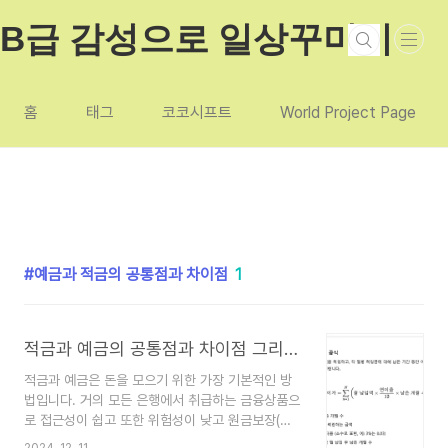
본문 바로가기
B급 감성으로 일상꾸미기
홈
태그
코코시프트
World Project Page
예금과 적금의 공통점과 차이점
1
적금과 예금의 공통점과 차이점 그리고 이자계산법
적금과 예금은 돈을 모으기 위한 가장 기본적인 방
법입니다. 거의 모든 은행에서 취급하는 금융상품으
로 접근성이 쉽고 또한 위험성이 낮고 원금보장(예
금자보호법한도이내)과 안정성 두가지 요건을 갖추