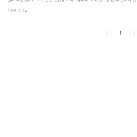
페인트 (물 희석)장점: 냄새가 적고 건조가 빠르며, 도구 세척이 쉽고 실내 사
2025. 7. 24.
다소 약함사용처: 실내 벽, 가구 등 실내용 목재유성 페인트 (신나 등 유기용제 
수성 우수, 외부 환경에 강함단점: 냄새 강하고 건조 시간 김, 특히 신나를 사
처: 철재, 외부 목재, 문틀 등 외부용 또는 내구성 중시 부위오일스테인 (목재 전
1