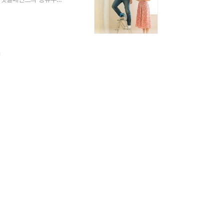
용에 적합단점: 내구성이
희석)장점: 내구성과 방
용함으로 화재에 주의사용
용 침투형 착색제..