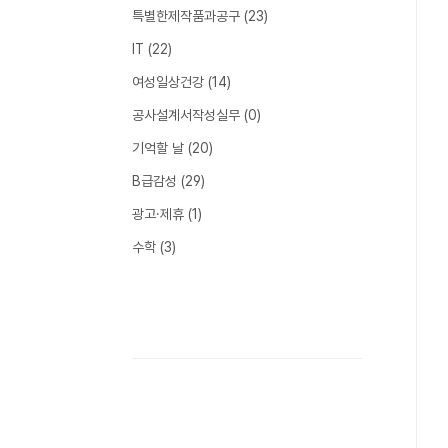
특별한제작품과공구
(23)
IT
(22)
여성일상건강
(14)
공사설계서작성실무
(0)
기억할 날
(20)
B급감성
(29)
광고·제휴
(1)
수학
(3)