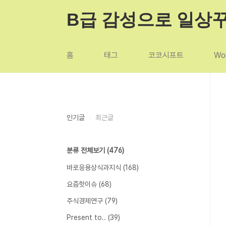
본문 바로가기
B급 감성으로 일상
홈
태그
코코시프트
Wor
인기글
최근글
분류 전체보기
(476)
바로응용상식과지식
(168)
요즘핫이슈
(68)
주식경제연구
(79)
Present to..
(39)