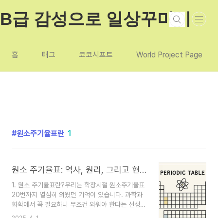
본문 바로가기
B급 감성으로 일상꾸미기
홈
태그
코코시프트
World Project Page
원소주기율표란
1
원소 주기율표: 역사, 원리, 그리고 현대 과학에서의 의미
1. 원소 주기율표란?우리는 학창시절 원소주기율표
20번까지 열심히 외웠던 기억이 있습니다. 과학과
화학에서 꼭 필요하니 무조건 외워야 한다는 선생님
말씀에 열심히 외웠던 기억이 있는데요. 이번시간에