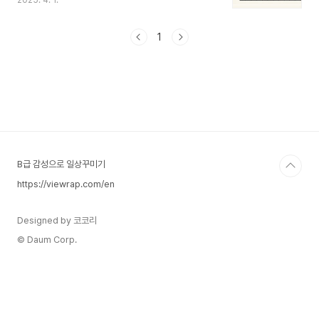
2025. 4. 1.
는 원조주기율표의 역사와 활용 그리고 간략한 주기
율표에 대해 알아보도록 하겠습니다.원소 주기율표
(Periodic Table)는 원소를 원자번호(핵 내 양성자
1
수) 순서대로 배열한 표입니다. 이 표는 화학적 성질
이 일정한 패턴을 보이며 반복된다는 주기성을 기반
으로 구성되었습니다. 이는 화학과 물리학의 기초가
되는 중요한 개념입니다.2. 원소 주기율표의 구조주
기(Periods)와 족(Groups)주기(가로 행): 같은 주
기에 속한 원소들은 동일한 전자껍질(에너지 준위)
을 가집니다.족(세로 열): 같은 족의 원소들..
B급 감성으로 일상꾸미기
https://viewrap.com/en
Designed by 코코리
© Daum Corp.