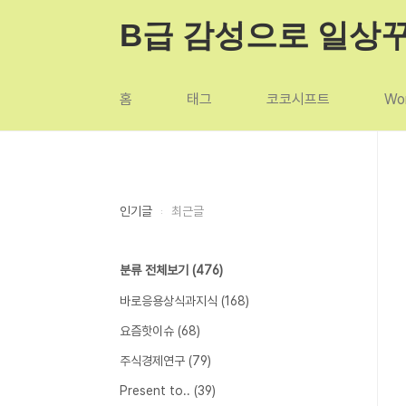
본문 바로가기
B급 감성으로 일상
홈
태그
코코시프트
Wor
인기글
최근글
분류 전체보기
(476)
바로응용상식과지식
(168)
요즘핫이슈
(68)
주식경제연구
(79)
Present to..
(39)