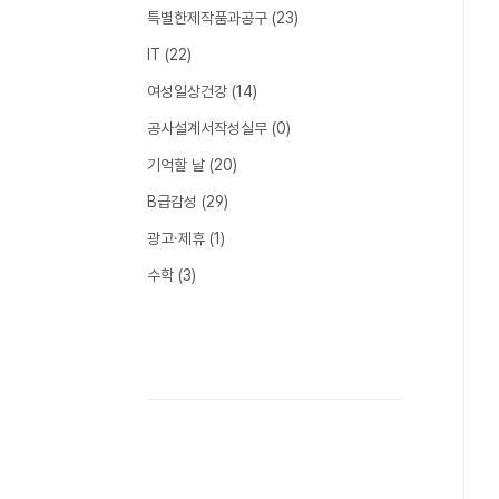
특별한제작품과공구
(23)
IT
(22)
여성일상건강
(14)
공사설계서작성실무
(0)
기억할 날
(20)
B급감성
(29)
광고·제휴
(1)
수학
(3)