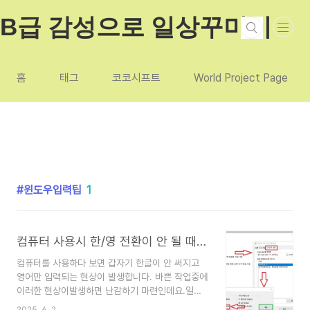
본문 바로가기
B급 감성으로 일상꾸미기
홈
태그
코코시프트
World Project Page
윈도우입력팁
1
컴퓨터 사용시 한/영 전환이 안 될 때(Alt+Shift, Ctrl+Space)IME오류 완벽 해결 가이드
컴퓨터를 사용하다 보면 갑자기 한글이 안 써지고
영어만 입력되는 현상이 발생합니다. 바쁜 작업중에
이러한 현상이발생하면 난감하기 마련인데요.일반
적으로 Alt + Shift나 Ctrl + Space를 눌러 한/영