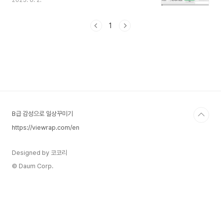
2025. 6. 2.
전환이 되지만, 아무리 눌러도 전환이 되지 않는경
우도 있습니다.이번 포스팅에서는 초보자도 쉽게 따
라할 수 있도록 이 문제의 원인과 단계별 해결 방법
1
을 차근차근 안내드립니다.1. 원인은 크게 두 가지입
니다키보드 입력기(IME) 오류입력기 전환 단축키
설정 문제 or 충돌2. 해결 방법1단계. 입력기(IME)
가 정상적으로 작동 중인지 확인작업표시줄(오른쪽
아래 시계 옆)을 봅니다‘A’ 또는 ‘가’ 아이콘이 없거
나 영어로만 고정되어 있다면 IME(입력기) 자체가
꺼져 있는 상태일 수 있습니다Window..
B급 감성으로 일상꾸미기
https://viewrap.com/en
Designed by 코코리
© Daum Corp.