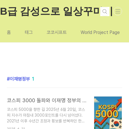
본문 바로가기
B급 감성으로 일상꾸미기
홈
태그
코코시프트
World Project Page
이재명정부
1
코스피 3000 돌파와 이재명 정부의 자본시장 개혁: 한국 증시의 새로운 전환점
코스피 5000을 향한 길 2025년 6월 20일, 코스
피 지수가 마침내 3000포인트를 다시 넘어섰다.
2021년 이후 수년간 조정과 횡보를 반복하던 한국
증시가 다시금 상향 추세에 올라서며 시장 참가자들