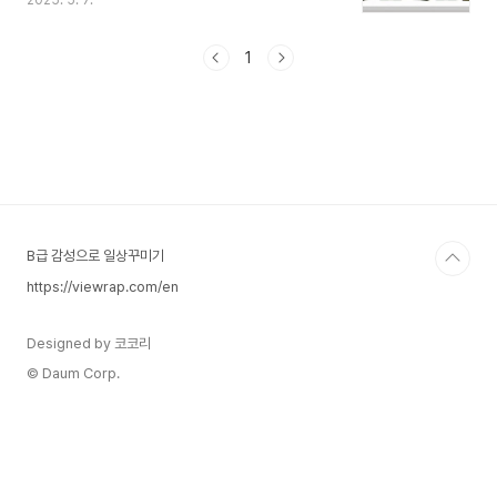
2025. 5. 7.
신고 기간에 본인이 직접 신고해야 합니다.많은 사
람들이 이 상황에서 혼란을 겪고 “연말정산과 종합
소득세 신고가 같은 건가요?” “세무서에 가야 하나
1
요?” “부양가족 공제는 어떻게 하나요?” 같은 질문
을 자주 합니다.이 글에서는 직장인이 두 회사에 다
녔고, 연말정산을 못 한 경우 어떻게 정확히 처리해
야 하는지를 단계별로 설명해 드리겠습니다. 1. 연말
정산과 종합소득세 신고는 같은가요?둘은 근로자의
세금을 정산하는 방식이라는 점에서 유사하지만, 주
체와 시기가 다릅니다.연말정산: 회사가 1~2월에
대신 처리. 일반..
B급 감성으로 일상꾸미기
https://viewrap.com/en
Designed by 코코리
© Daum Corp.