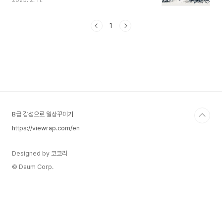
2025. 2. 11.
60%의 유전 정보를 공유한다는 뜻입니다.왜 인간
과 식물이 DNA를 공유할까?이는 모든 생명체가 공
통 조상(최초의 단세포 생물)에서 진화했기 때문입
1
니다. 인간과 식물 모두 세포를 구성하는 기본적인
유전자를 가지고 있으며, 세포 분열, 단백질 합성,
에너지 대사 등 생명 유지에 필수적인 많은 유전자
가 유사합니다.인간과 식물의 공통점유전자 조절 메
커니즘: 인간과 식물 모두 DNA를 이용해 단백질을
생성하고, 유전자를 조절하는 메커니즘을 공유합니
다.ATP(아데노신 삼인산) 에너지 시스템: 인간과
식물은 동일..
B급 감성으로 일상꾸미기
https://viewrap.com/en
Designed by 코코리
© Daum Corp.