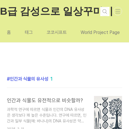
본문 바로가기
B급 감성으로 일상꾸미기
홈
태그
코코시프트
World Project Page
인간과 식물의 유사성
1
인간과 식물도 유전적으로 비슷할까?
과학적 연구에 따르면 식물과 인간의 DNA 유사성
은 생각보다 꽤 높은 수준입니다. 연구에 따르면, 인
간과 일부 식물(예: 바나나)의 DNA 유사성은 약
60%**에 달한다고 합니다. 즉, 인간과 식물은 약