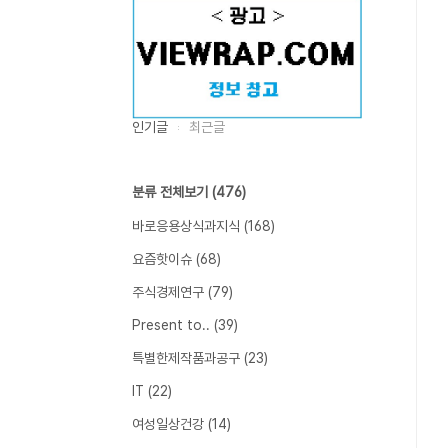
인기글
최근글
분류 전체보기
(476)
바로응용상식과지식
(168)
요즘핫이슈
(68)
주식경제연구
(79)
Present to..
(39)
특별한제작품과공구
(23)
IT
(22)
여성일상건강
(14)