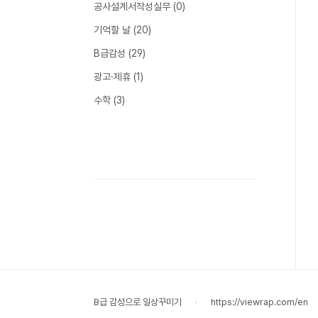
공사설계서작성실무
(0)
기억할 날
(20)
B급감성
(29)
광고·제휴
(1)
수학
(3)
B급 감성으로 일상꾸미기
https://viewrap.com/en