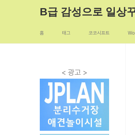
본문 바로가기
B급 감성으로 일상
홈
태그
코코시프트
Wor
< 광고 >