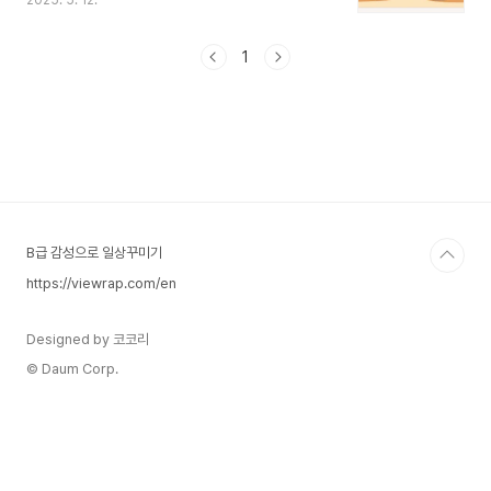
2025. 5. 12.
를 예시로 비교해 보는 재미있는 포스팅을 만들어
보았습니다. 먼저, 성능지표 ‘MIPS’란?
MIPS(Million Instructions Per Second): 초당
1
몇 백만 개의 명령어를 처리할 수 있는지를 나타내
는 성능 단위입니다.단순하지만, 시대별 컴퓨터의
대략적인 계산 성능을 비교할 때 유용합니다.전투기
비유로 본 컴퓨터 성능표 컴퓨터 출시년도MIPS전
투기 비유변화의 핵심 포인트ENIAC19460.0001
라이트 플라이어 (1903)"겨우 뜨는 수준" – 프로토
타입 개념IBM 70419540.1제1차 대전 ..
B급 감성으로 일상꾸미기
https://viewrap.com/en
Designed by 코코리
© Daum Corp.