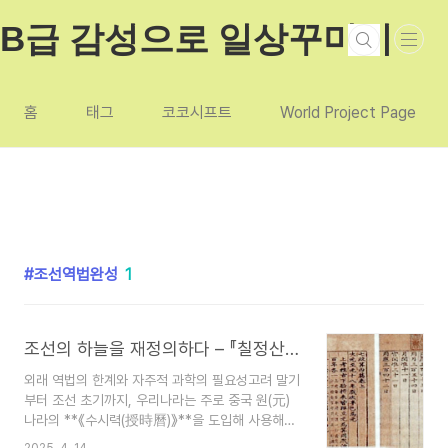
본문 바로가기
B급 감성으로 일상꾸미기
홈
태그
코코시프트
World Project Page
조선역법완성
1
조선의 하늘을 재정의하다 – 『칠정산 내외편』이 증명한 독립 과학의 위엄
외래 역법의 한계와 자주적 과학의 필요성고려 말기
부터 조선 초기까지, 우리나라는 주로 중국 원(元)
나라의 **《수시력(授時曆)》**을 도입해 사용해왔
다. 이 역법은 원나라에서 정교하게 설계된 것이었