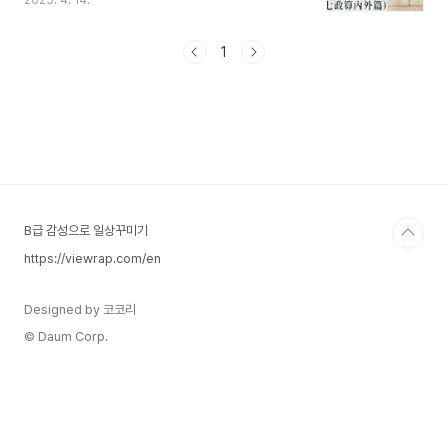
2025. 4. 14.
지만, 조선의 지리적 특성(위도·경도)에는 완전히 부
합하지 않았다.예를 들어, 수시력은 중국 중원의 위
도(북위 약 34.38도), 경도(동경 112.116도)를 기준
1
으로 계산되었기 때문에, 조선 한양(서울)의 천문 현
상 – 예컨대 일식, 월식, 절기 시점 – 예측에 상당한
오차가 발생했다.1. 왜 조선은 독자적 역법을 만들었
는가?실례: 1432년 9월 6일 일식 예보《수시력》 기
준: 서울 기준 오차 약 47분 발생실제 관측: 서울의
경도(126.9°E) 기준 재계산 필요농사력, 국가 제례,
왕실 천문 등에 직접..
B급 감성으로 일상꾸미기
https://viewrap.com/en
Designed by 코코리
© Daum Corp.