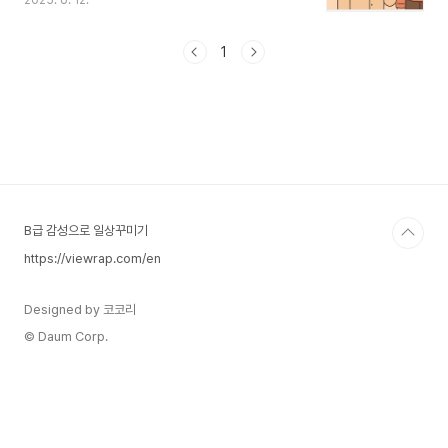
2025. 6. 12.
회의 문화적 뿌리와 예절의 규범이 담겨 있습니다.
왜 한국인들은 나이를 묻는 걸까요? 1. 나이가 곧 관
계를 결정하는 사회한국에서 나이는 단순한 숫자가
1
아닙니다.말투, 호칭, 예절 — 이 모든 것이 나이에
따라 결정됩니다.존댓말과 반말 사용 여부가 나이
차이에 따라 달라집니다.상대방을 부르는 호칭(형,
누나, 언니, 오빠 등)이 나이에 따라 정해집니다.식
사 자리에서는 연장자가 먼저 식사를 시작하는 등의
예절이 존재합니다.나이를 먼저 묻는 것은 상대방과
의 사회적 거리를 파악하고, 그에 맞는 예의를 갖추
기 위한 중요..
B급 감성으로 일상꾸미기
https://viewrap.com/en
Designed by 코코리
© Daum Corp.