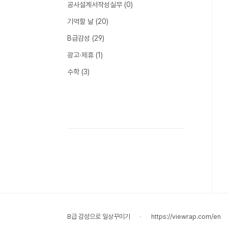
공사설계서작성실무
(0)
기억할 날
(20)
B급감성
(29)
광고·제휴
(1)
수학
(3)
B급 감성으로 일상꾸미기
https://viewrap.com/en