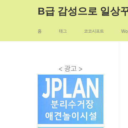
본문 바로가기
B급 감성으로 일상
홈
태그
코코시프트
Wor
< 광고 >