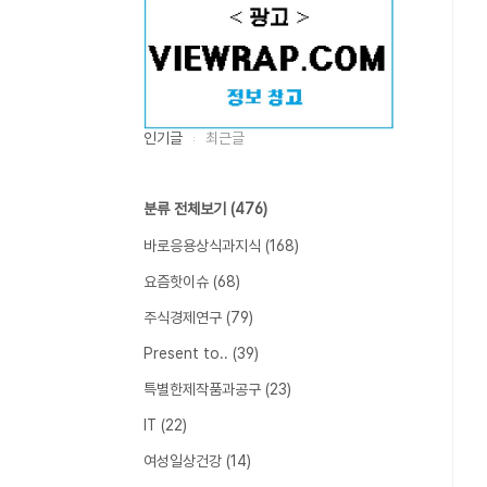
인기글
최근글
분류 전체보기
(476)
바로응용상식과지식
(168)
요즘핫이슈
(68)
주식경제연구
(79)
Present to..
(39)
특별한제작품과공구
(23)
IT
(22)
여성일상건강
(14)