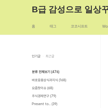
본문 바로가기
B급 감성으로 일상
홈
태그
코코시프트
Wor
인기글
최근글
분류 전체보기
(476)
바로응용상식과지식
(168)
요즘핫이슈
(68)
주식경제연구
(79)
Present to..
(39)