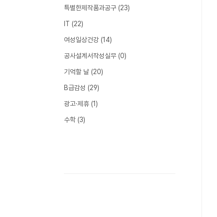
특별한제작품과공구
(23)
IT
(22)
여성일상건강
(14)
공사설계서작성실무
(0)
기억할 날
(20)
B급감성
(29)
광고·제휴
(1)
수학
(3)