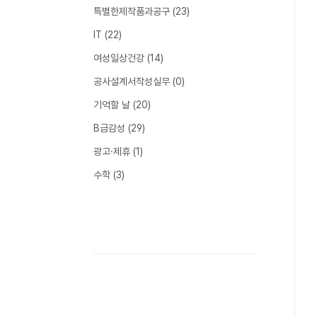
특별한제작품과공구
(23)
IT
(22)
여성일상건강
(14)
공사설계서작성실무
(0)
기억할 날
(20)
B급감성
(29)
광고·제휴
(1)
수학
(3)