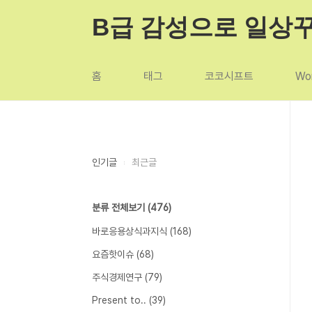
본문 바로가기
B급 감성으로 일상
홈
태그
코코시프트
Wor
인기글
최근글
분류 전체보기
(476)
바로응용상식과지식
(168)
요즘핫이슈
(68)
주식경제연구
(79)
Present to..
(39)