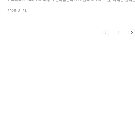
검색 기술의 혁신, PageRank 등장네이버한국1999한국어 특화 검색엔진 개
2025. 6. 21.
1~4년 뒤쳐진 시점에서 주요 인터넷 기업을 탄생시켰습니다. 이건 세계적으로 
부분의 국가들은 미국보다 10년 이상 뒤늦게 IT 산업이 성장했기 때문이죠.도
이 있었던 걸까요?1990년대 말, 한국 IT 폭발의 다섯 가지 비밀 열쇠초고속 인터
1